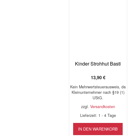
mehrere
auf.
Varianten
Die
auf.
Opti
Die
könn
Optionen
auf
können
der
auf
Produ
der
gewäh
Produktseite
werd
gewählt
Kinder Strohhut Basti
werden
13,90
€
Kein Mehrwertsteuerausweis, da
Kleinunternehmer nach §19 (1)
UStG.
zzgl.
Versandkosten
Lieferzeit:
1 - 4 Tage
IN DEN WARENKORB