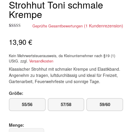
Strohhut Toni schmale
Krempe
(
1
Kundenrezension)
Geprüfte Gesamtbewertungen
Bewertet mit
1
5.00
von 5,
13,90
€
basierend auf
Kundenbewertung
Kein Mehrwertsteuerausweis, da Kleinunternehmer nach §19 (1)
UStG.
zzgl.
Versandkosten
Klassischer Strohhut mit schmaler Krempe und Elastikband.
Angenehm zu tragen, luftdurchlässig und ideal für Freizeit,
Gartenarbeit, Feuerwehrfeste und sonnige Tage.
Größe:
55/56
57/58
59/60