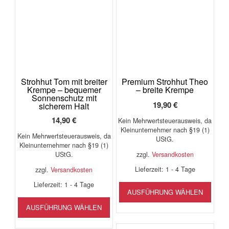
Strohhut Tom mit breiter
Premium Strohhut Theo
Krempe – bequemer
– breite Krempe
Sonnenschutz mit
19,90
€
sicherem Halt
14,90
€
Kein Mehrwertsteuerausweis, da
Kleinunternehmer nach §19 (1)
Kein Mehrwertsteuerausweis, da
UStG.
Kleinunternehmer nach §19 (1)
zzgl.
Versandkosten
UStG.
Lieferzeit:
1 - 4 Tage
zzgl.
Versandkosten
Diese
Lieferzeit:
1 - 4 Tage
AUSFÜHRUNG WÄHLEN
Produ
Dieses
weist
AUSFÜHRUNG WÄHLEN
Produkt
mehr
weist
Varia