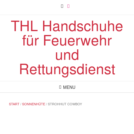
Skip
to
content
THL Handschuhe
für Feuerwehr
und
Rettungsdienst
MENU
START
/
SONNENHÜTE
/ STROHHUT COWBOY