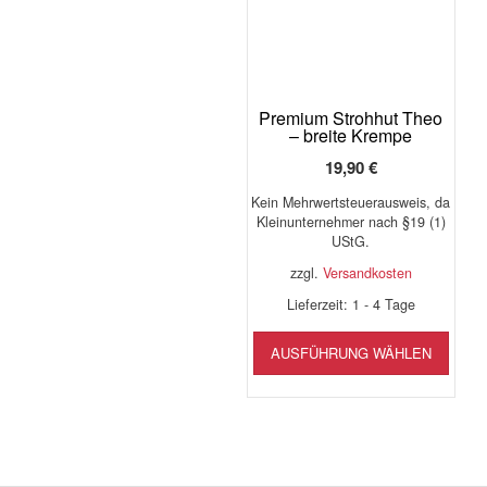
Premium Strohhut Theo
– breite Krempe
19,90
€
Kein Mehrwertsteuerausweis, da
Kleinunternehmer nach §19 (1)
UStG.
zzgl.
Versandkosten
Lieferzeit:
1 - 4 Tage
Diese
AUSFÜHRUNG WÄHLEN
Produ
weist
mehr
Varia
auf.
Die