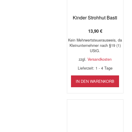
gewäh
Produktseite
werd
gewählt
werden
Kinder Strohhut Basti
13,90
€
Kein Mehrwertsteuerausweis, da
Kleinunternehmer nach §19 (1)
UStG.
zzgl.
Versandkosten
Lieferzeit:
1 - 4 Tage
IN DEN WARENKORB