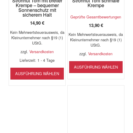
Strohhut Tom mit breiter
Strohhut Toni schmale
Krempe – bequemer
Krempe
Sonnenschutz mit
sicherem Halt
Geprüfte Gesamtbewertungen
14,90
€
13,90
€
Kein Mehrwertsteuerausweis, da
Kein Mehrwertsteuerausweis, da
Kleinunternehmer nach §19 (1)
Kleinunternehmer nach §19 (1)
UStG.
UStG.
zzgl.
Versandkosten
zzgl.
Versandkosten
Lieferzeit:
1 - 4 Tage
Diese
AUSFÜHRUNG WÄHLEN
Produ
Dieses
AUSFÜHRUNG WÄHLEN
weist
Produkt
mehr
weist
Varia
mehrere
auf.
Varianten
Die
auf.
Opti
Die
könn
Optionen
auf
können
der
auf
Produ
der