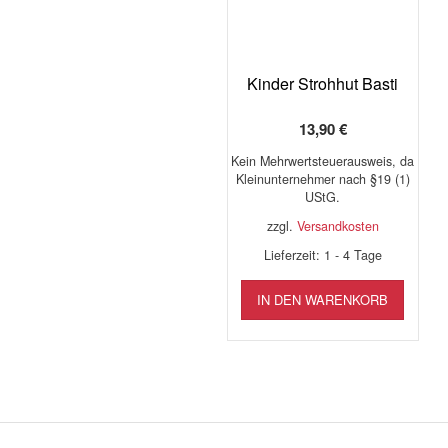
Produ
gewäh
werd
Kinder Strohhut Basti
13,90
€
Kein Mehrwertsteuerausweis, da
Kleinunternehmer nach §19 (1)
UStG.
zzgl.
Versandkosten
Lieferzeit:
1 - 4 Tage
IN DEN WARENKORB