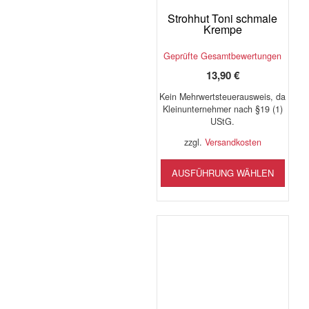
gewählt
Strohhut Toni schmale
werden
Krempe
Geprüfte Gesamtbewertungen
13,90
€
Kein Mehrwertsteuerausweis, da
Kleinunternehmer nach §19 (1)
UStG.
zzgl.
Versandkosten
Diese
AUSFÜHRUNG WÄHLEN
Produ
weist
mehr
Varia
auf.
Die
Opti
könn
auf
der