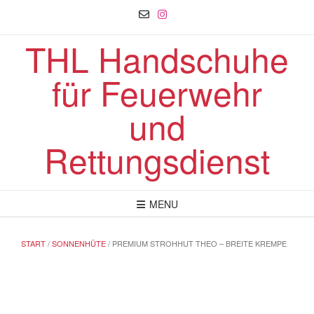
Skip
to
content
THL Handschuhe
für Feuerwehr
und
Rettungsdienst
MENU
START
/
SONNENHÜTE
/ PREMIUM STROHHUT THEO – BREITE KREMPE