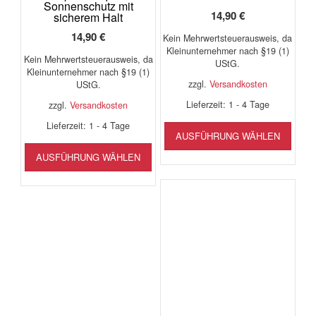
Sonnenschutz mit
14,90
€
sicherem Halt
14,90
€
Kein Mehrwertsteuerausweis, da
Kleinunternehmer nach §19 (1)
Kein Mehrwertsteuerausweis, da
UStG.
Kleinunternehmer nach §19 (1)
zzgl.
Versandkosten
UStG.
Lieferzeit:
1 - 4 Tage
zzgl.
Versandkosten
Diese
Lieferzeit:
1 - 4 Tage
AUSFÜHRUNG WÄHLEN
Produ
Dieses
weist
AUSFÜHRUNG WÄHLEN
Produkt
mehr
weist
Varia
mehrere
auf.
Varianten
Die
auf.
Opti
Die
könn
Optionen
auf
können
der
auf
Produ
der
gewäh
Produktseite
werd