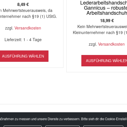
Die
Lederarbeitshandsc
8,49
€
Optionen
Gannicus – robust
n Mehrwertsteuerausweis, da
Arbeitshandschu
können
unternehmer nach §19 (1) UStG.
auf
18,99
€
der
Kein Mehrwertsteuerauswei
zzgl.
Versandkosten
Produktseite
Kleinunternehmer nach §19 (
gewählt
Lieferzeit:
1 - 4 Tage
werden
zzgl.
Versandkosten
Dieses
AUSFÜHRUNG WÄHLEN
Produkt
AUSFÜHRUNG WÄHLE
weist
mehrere
Varianten
auf.
Die
Optionen
können
auf
der
Produktseite
nahmen zu messen und unsere Dienste zu verbessern. Bitte sieh dir die Cookie-Einstell
gewählt