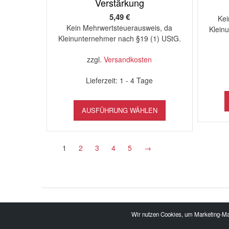
Verstärkung
Optionen
können
5,49
€
Kei
auf
Kein Mehrwertsteuerausweis, da
Klein
der
Kleinunternehmer nach §19 (1) UStG.
Produktseite
gewählt
zzgl.
Versandkosten
werden
Lieferzeit:
1 - 4 Tage
Dieses
AUSFÜHRUNG WÄHLEN
Produkt
weist
mehrere
Varianten
1
2
3
4
5
→
auf.
Die
Optionen
können
auf
der
Wir nutzen Cookies, um Marketing-Maß
Produktseite