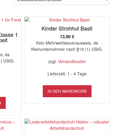
Kinder Strohhut Basti
lasse 1
13,90
€
beit
Kein Mehrwertsteuerausweis, da
Kleinunternehmer nach §19 (1) UStG.
s, da
1) UStG.
zzgl.
Versandkosten
Lieferzeit:
1 - 4 Tage
IN DEN WARENKORB
Dieses
N
Produkt
weist
mehrere
Varianten
auf.