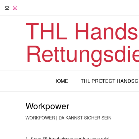
Skip
to
content
THL Handsc
Rettungsdi
HOME
THL PROTECT HANDS
Workpower
WORKPOWER | DA KANNST SICHER SEIN
1–8 von 39 Ergebnissen werden angezeigt