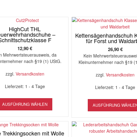
HighCut THL
euerwehrhandschuhe –
Kettensägenhandschuh K
Schnittschutzklasse F
für Forst und Waldar
12,90
€
26,90
€
n Mehrwertsteuerausweis, da
Kein Mehrwertsteuerauswei
unternehmer nach §19 (1) UStG.
Kleinunternehmer nach §19 (
zzgl.
Versandkosten
zzgl.
Versandkosten
Lieferzeit:
1 - 4 Tage
Lieferzeit:
1 - 4 Tage
Dieses
AUSFÜHRUNG WÄHLEN
Produkt
AUSFÜHRUNG WÄHLE
weist
mehrere
Varianten
auf.
 Trekkingsocken mit Wolle