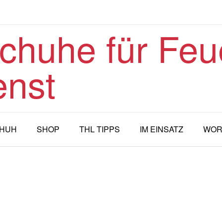
huhe für Feu
enst
CHUH
SHOP
THL TIPPS
IM EINSATZ
WOR