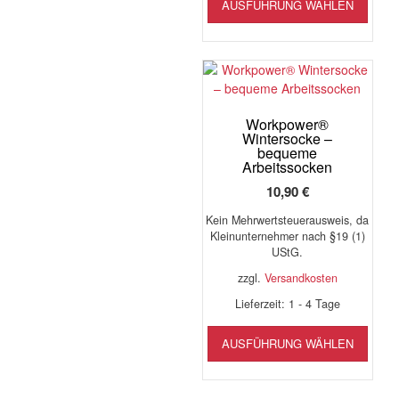
AUSFÜHRUNG WÄHLEN
Produ
weist
mehr
Varia
auf.
Die
Opti
Workpower®
Wintersocke –
könn
bequeme
auf
Arbeitssocken
der
10,90
€
Produ
gewäh
Kein Mehrwertsteuerausweis, da
werd
Kleinunternehmer nach §19 (1)
UStG.
zzgl.
Versandkosten
Lieferzeit:
1 - 4 Tage
Diese
AUSFÜHRUNG WÄHLEN
Produ
weist
mehr