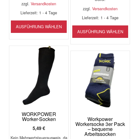
zzgl.
Versandkosten
zzgl.
Versandkosten
Lieferzeit:
1 - 4 Tage
Lieferzeit:
1 - 4 Tage
Dieses
Diese
AUSFÜHRUNG WÄHLEN
Produkt
AUSFÜHRUNG WÄHLEN
Produ
weist
weist
mehrere
mehr
Varianten
Varia
auf.
auf.
Die
Die
Optionen
Opti
können
könn
auf
auf
der
der
Produktseite
Produ
gewählt
gewäh
werden
werd
WORKPOWER
Worker-Socken
Workpower
Workersocke 3er Pack
5,49
€
– bequeme
Arbeitssocken
Kein Mehrwertsteuerausweis, da