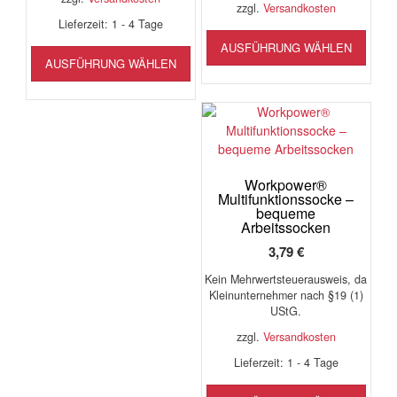
zzgl.
Versandkosten
Lieferzeit:
1 - 4 Tage
Diese
Dieses
AUSFÜHRUNG WÄHLEN
Produ
AUSFÜHRUNG WÄHLEN
Produkt
weist
weist
mehr
mehrere
Varia
Varianten
auf.
auf.
Die
Die
Opti
Optionen
könn
Workpower®
können
Multifunktionssocke –
auf
bequeme
auf
der
Arbeitssocken
der
Produ
3,79
€
Produktseite
gewäh
gewählt
werd
Kein Mehrwertsteuerausweis, da
werden
Kleinunternehmer nach §19 (1)
UStG.
zzgl.
Versandkosten
Lieferzeit:
1 - 4 Tage
Diese