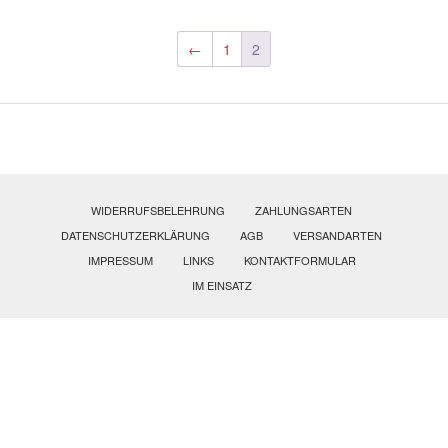
Varia
auf.
Die
←
1
2
Opti
könn
auf
der
Produ
gewäh
werd
WIDERRUFSBELEHRUNG
ZAHLUNGSARTEN
DATENSCHUTZERKLÄRUNG
AGB
VERSANDARTEN
IMPRESSUM
LINKS
KONTAKTFORMULAR
IM EINSATZ