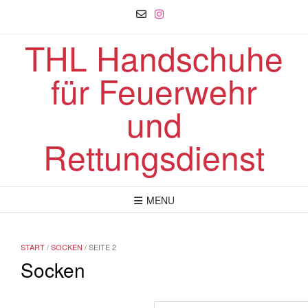
Skip
to
content
THL Handschuhe
für Feuerwehr
und
Rettungsdienst
MENU
START
/
SOCKEN
/ SEITE 2
Socken